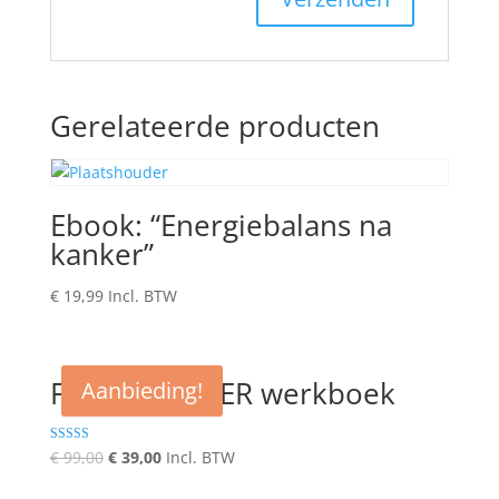
Gerelateerde producten
Ebook: “Energiebalans na
kanker”
€
19,99
Incl. BTW
FIT NA KANKER werkboek
Aanbieding!
Oorspronkelijke
Huidige
Gewaardeerd
€
99,00
€
39,00
Incl. BTW
5.00
prijs
prijs
uit 5