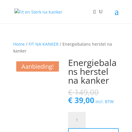
Home
/
FIT NA KANKER
/ Energiebalans herstel na
kanker
Energiebala
Aanbieding!
ns herstel
na kanker
Oorspro
€
149,00
prijs
Huidige
€
39,00
Incl. BTW
was:
prijs
€ 149,00
is:
Energiebalans
€ 39,00.
herstel
na