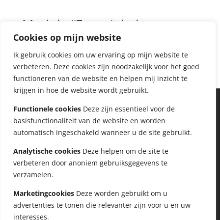
was:
is:
€ 99,00.
€ 39,00.
Module “Energiebalans
herstellen”
Cookies op mijn website
Ik gebruik cookies om uw ervaring op mijn website te
€
99,00
Incl. BTW
verbeteren. Deze cookies zijn noodzakelijk voor het goed
functioneren van de website en helpen mij inzicht te
krijgen in hoe de website wordt gebruikt.
Functionele cookies
Deze zijn essentieel voor de
basisfunctionaliteit van de website en worden
automatisch ingeschakeld wanneer u de site gebruikt.
Analytische cookies
Deze helpen om de site te
verbeteren door anoniem gebruiksgegevens te
verzamelen.
Marketingcookies
Deze worden gebruikt om u
advertenties te tonen die relevanter zijn voor u en uw
interesses.