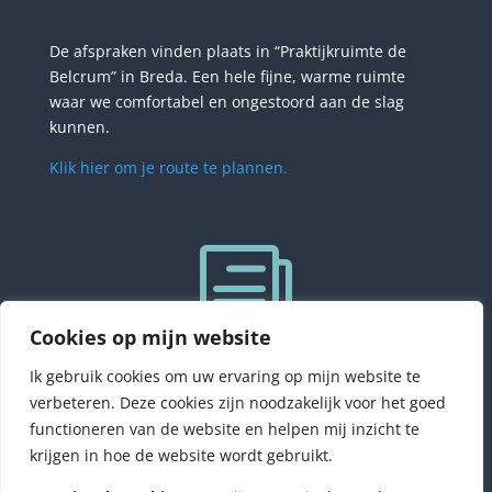
De afspraken vinden plaats in “Praktijkruimte de
Belcrum” in Breda. Een hele fijne, warme ruimte
waar we comfortabel en ongestoord aan de slag
kunnen.
Klik hier om je route te plannen.
i
Cookies op mijn website
Ik gebruik cookies om uw ervaring op mijn website te
Mijn algemene voorwaarden vind je hier. De
verbeteren. Deze cookies zijn noodzakelijk voor het goed
belangrijkste items:
functioneren van de website en helpen mij inzicht te
1. Een afspraak is pas definitief als deze is bevestigd,
krijgen in hoe de website wordt gebruikt.
je ontvangt een mail