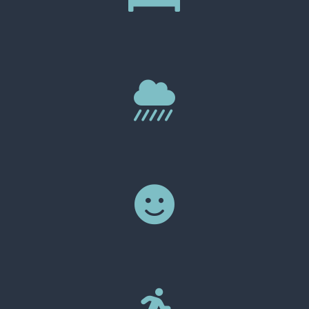


